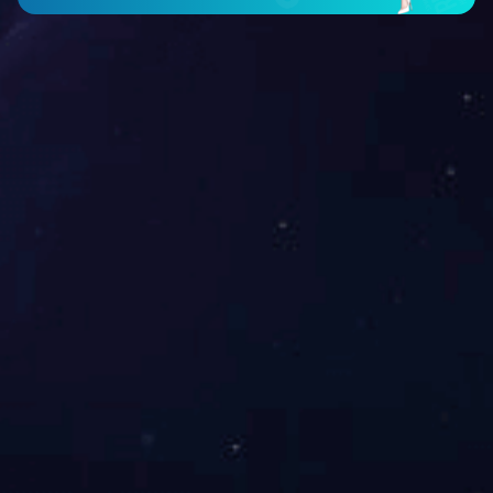
粉碎机
网站导航
/ WEBSITE NAVIGATION
热销产品
施工案例
新闻资讯