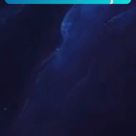
产品介绍
用途： ZRXH全自动料桶...
查看详情 +