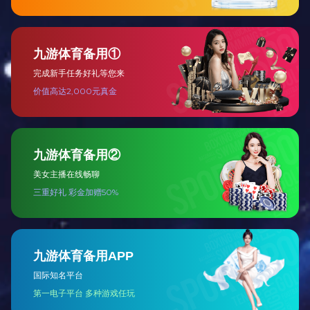
查看详情 +
ZRXH全自动料桶清洗烘干机