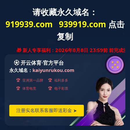
网站首页
热销产品
施工案例
新闻资讯
关于我们
人才招聘
在线登录
我们只做
高品质的产品
公司以诚信、实力和产品质量获得业界的认可，欢迎各界朋友莅临参观，
指导和业务洽谈