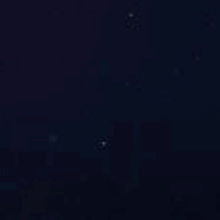
YDX系列液压提升机
产品介绍
用途： YDX 系列液压提升...
查看详情 +