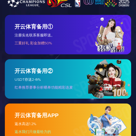
YSZ 系列液压提升整粒机
产品介绍
用途： YSZ系列液压提升整粒机可直接将...