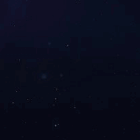
网站导航
/ WEBSITE NAVIGATION
热销产品
施工案例
新闻资讯
关于我们
人才招聘
在线登录
版权所有 米兰游戏官网
备案号：苏ICP备17058902号-1
iyun（中国）
|
milan米兰电子(中国)官方网站
|
开云app官方在线入口
|
l