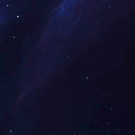
产品介绍
用途： 本机用以制药、食品...
查看详情 +
BGB-D系列高效
产品介绍
用途： BGD系列高效包衣...
查看详情 +