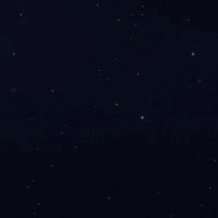
关注我们
关注我们
eyu乐鱼(中国)官方网站
|
hth网页版·（中国）官方网站
|
九游(体育门户)官