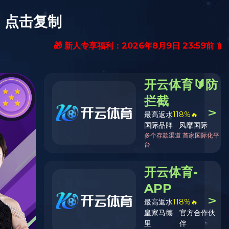
全国咨询服务电话：
人才招聘
在线登录
0523-86912164