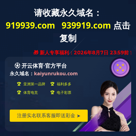
网站首页
热销产品
施工案例
新闻资讯
关于我们
人才招聘
在线登录