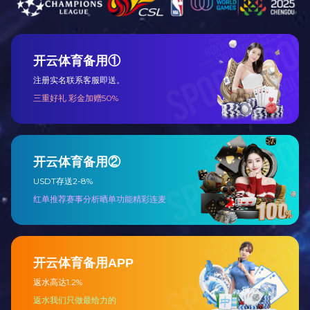
经验丰富 · 高度认可
公司立足于业内多年，拥有丰富的行业经验，获得业界的高度
认可
施工案例
CONSTRUCTION CASE