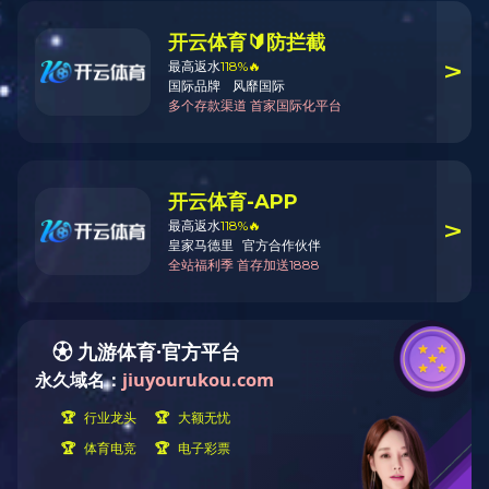
YK-60微型颗粒机
用途：本机可将混合的粉块状料制成颗粒状，烘干后供压片，也可将凝结成块
的物料粉碎，适用于制药、化工、食品下业和科研单位。...
相关产品：