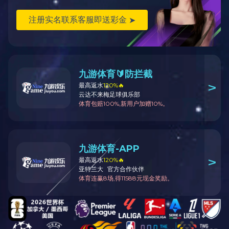
年需求量将达到3000台(套)左右;制药用干燥设备年需求量
将达到3000台(套)左右;农林土特产品烘干设备年需求量将
达到2000台(套)左右;轻工用烘干设备年需求量将达到2000
台(套)左右。为了了解干燥设备的发展情况，我们和中国通
用机械干燥设备行业协会联系，据他们透露，今后几年，
我国干燥设备需求将在以下若干领域增长明显。
在干燥设备类型上，将以热风加热常压干燥设备、真
空干燥设备为主，其他诸如远红外线干燥设备、微波干燥
设备等特殊领域的用户也将逐步扩大应用数量;在食品、药