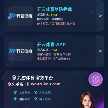
发布时间：2022-10-19
浏览：9002次
在粮食烘干领域中，用于水稻、小麦烘干的小型烘干设备(5
吨/时以下)，预计年需求量将达到千台左右;化工用干燥设备