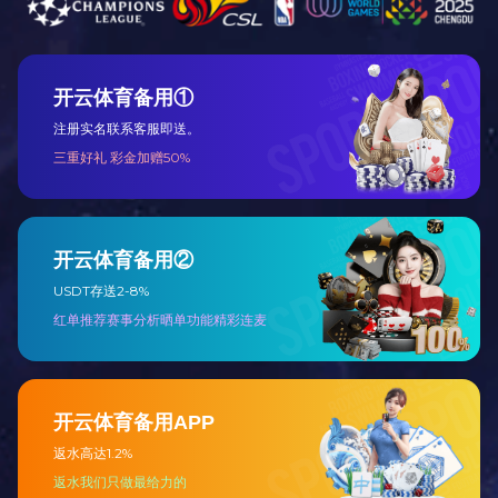
品干燥方面，对真空冷冻干燥设备中的较大规格设备需求
量将会增加;具有功能组合(如制粒—干燥、干燥—过滤)的
设备需求量也将增多;高自动化干燥设备在一些应用领域将
受到欢迎。另外，干燥设备外观质量将越来越受到重视，
腐蚀性物料烘干设备的耐腐能力和可靠的使用寿命，将会
受到用户特别关心。
我国加入WTO这么多年来的事实证明，国内干燥设备
行业发展正如专家预期所料，是挑战与机遇并存。就国内
市场而言，由于我国干燥设备行业已经开始进入较成熟的
发展阶段，已能够比较好地满足各个领域用户的实际需